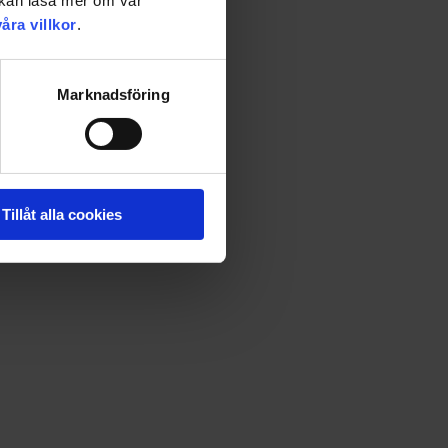
u kan läsa mer om vår
våra villkor
.
Marknadsföring
Tillåt alla cookies