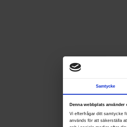
Disney Bilar - Pysselbok
Pyssel för alla som gillar Bilar
Läs mer
49
kr
Samtycke
UTGÅTT
Denna webbplats använder 
Vi efterfrågar ditt samtycke
Leverans satt till
USA
.
Byt leverans till
Sverige
används för att säkerställa a