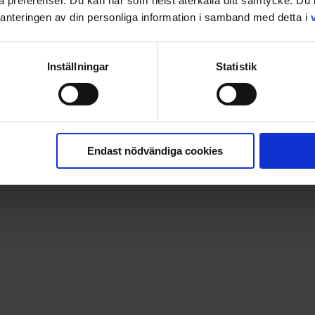
ina preferenser. Du kan när som helst återkalla ditt samtycke. D
nteringen av din personliga information i samband med detta i
Inställningar
Statistik
Endast nödvändiga cookies
neys Bilar. Innehåller 24 sidor + klistermärken.