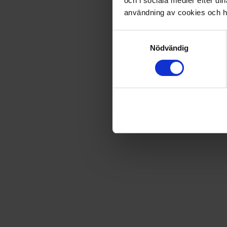
och i sociala medier efter d
användning av cookies och ha
Fri frakt vid produktköp över 500 kr
Samtyckesval
Nödvändig
Snabb leverans - skickas inom 2 dagar
Disney Bilar - Pysselbok
Pyssla med Blixten, Bärgarn och de andra karaktärerna i Dis
Artikel
:
P025068
Du kanske också gillar
Loading...
Loading...