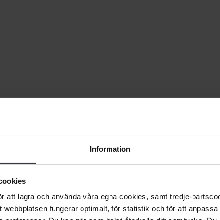
PRISGARANTI PÅ TIDNINGSPRENUMERATIONER
LÄS TIDNINGEN DIGITAL I MAGASINAPPEN FLIPP
GE BORT ETT FINT GÅVOKORT
Information
cookies
 för att lagra och använda våra egna cookies, samt tredje-partsc
tt webbplatsen fungerar optimalt, för statistik och för att anpass