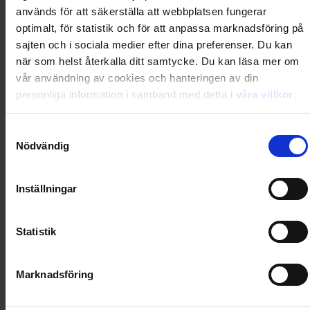
Du kanske också gillar
används för att säkerställa att webbplatsen fungerar
Loading...
optimalt, för statistik och för att anpassa marknadsföring på
sajten och i sociala medier efter dina preferenser. Du kan
Loading...
när som helst återkalla ditt samtycke. Du kan läsa mer om
vår användning av cookies och hanteringen av din
0
Dkr
personliga information i samband med detta i
våra villkor
.
Samtyckesval
Loading...
Nödvändig
Loading...
Inställningar
0
Dkr
Statistik
Loading...
Marknadsföring
Loading...