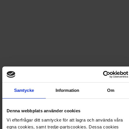
Fri frakt vid produktköp över 500 kr
Snabb leverans - skickas inom 2 dagar
Flippy - Målarbok
Den här målarboken innehåller 10 lekfulla motiv,
exklusivt framtagna för Flippy-pennor. Passar både
alkohol- och vattenbaserade tuschpennor, så att
färgerna blir klara och fina. Här får du färglägga allt från
Samtycke
Information
Om
skateboardåkande pandor till fartsugna grisar och
partyglada dinosaurier. En kreativ och rolig pysselstund
för alla som älskar att måla.
Denna webbplats använder cookies
Artikel
:
920005
Vi efterfrågar ditt samtycke för att lagra och använda våra
egna cookies, samt tredje-partscookies. Dessa cookies