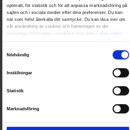
optimalt, för statistik och för att anpassa marknadsföring på
Loading...
sajten och i sociala medier efter dina preferenser. Du kan
när som helst återkalla ditt samtycke. Du kan läsa mer om
vår användning av cookies och hanteringen av din
0
Dkr
personliga information i samband med detta i
våra villkor
.
Loading...
Samtyckesval
Nödvändig
Loading...
Inställningar
0
Dkr
Statistik
Loading...
Marknadsföring
Loading...