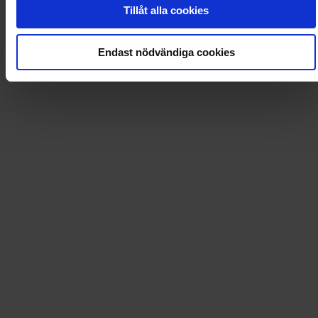
0
Dkr
Tillåt alla cookies
Loading...
Endast nödvändiga cookies
Loading...
0
Dkr
Leverans till
:
USA