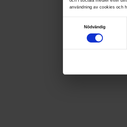
och i sociala medier efter d
användning av cookies och ha
Fri frakt vid produktköp över 500 kr
Samtyckesval
Nödvändig
Snabb leverans - skickas inom 2 dagar
Kärnan - Knubbisar
Barnets första kritor, enkla att hålla i för små händer. 8 st.
Artikel
:
910001
Du kanske också gillar
Loading...
Loading...