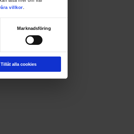
u kan läsa mer om vår
våra villkor
.
Marknadsföring
Tillåt alla cookies