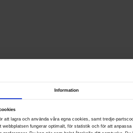
PRISGARANTI PÅ TIDNINGSPRENUMERATIONER
LÄS TIDNINGEN DIGITAL I MAGASINAPPEN FLIPP
GE BORT ETT FINT GÅVOKORT
Information
cookies
 för att lagra och använda våra egna cookies, samt tredje-partsc
tt webbplatsen fungerar optimalt, för statistik och för att anpass