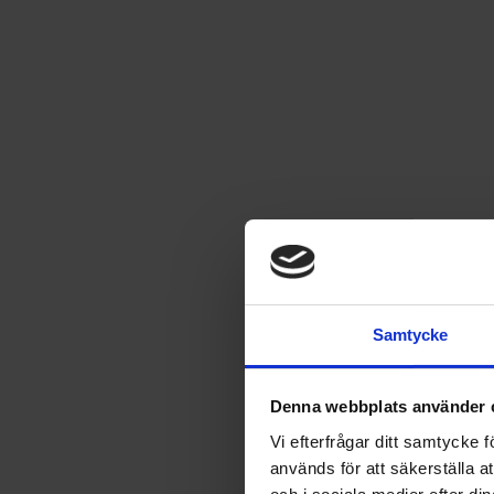
Kärnan - Knubbisar
Låt fantasin flöda och måla fina motiv med kritor.
Läs mer
23
kr
Samtycke
SÄLJS ENDAST I SVERIGE
Denna webbplats använder 
Vi efterfrågar ditt samtycke
Leverans satt till
USA
.
Byt leverans till
Sverige
används för att säkerställa a