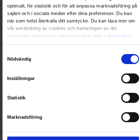
optimalt, för statistik och för att anpassa marknadsföring på
Loading...
sajten och i sociala medier efter dina preferenser. Du kan
när som helst återkalla ditt samtycke. Du kan läsa mer om
vår användning av cookies och hanteringen av din
0
Dkr
personliga information i samband med detta i
våra villkor
.
Loading...
Samtyckesval
Nödvändig
Loading...
Inställningar
0
Dkr
Statistik
Loading...
Marknadsföring
Loading...