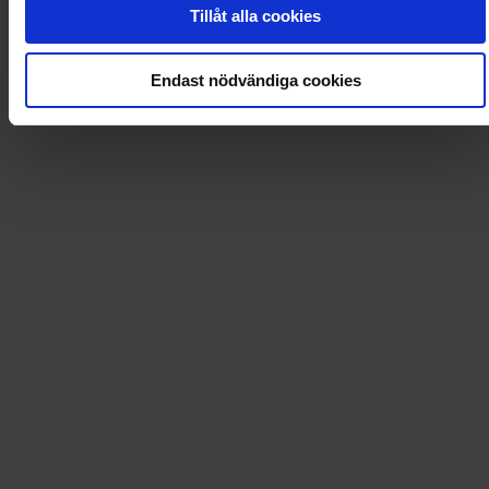
0
Dkr
Tillåt alla cookies
Loading...
Endast nödvändiga cookies
Loading...
0
Dkr
Leverans till
:
USA