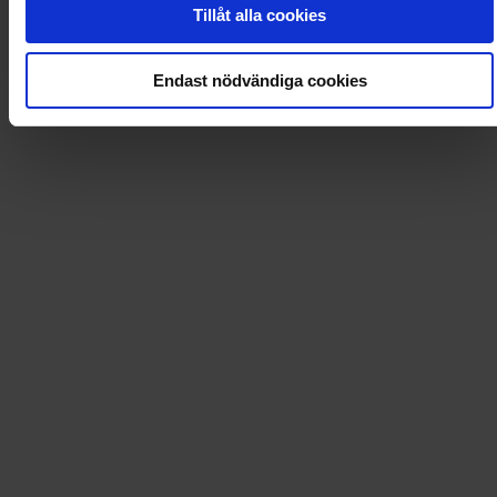
Tillåt alla cookies
Loading...
Endast nödvändiga cookies
Loading...
0
Dkr
Leverans till
:
USA