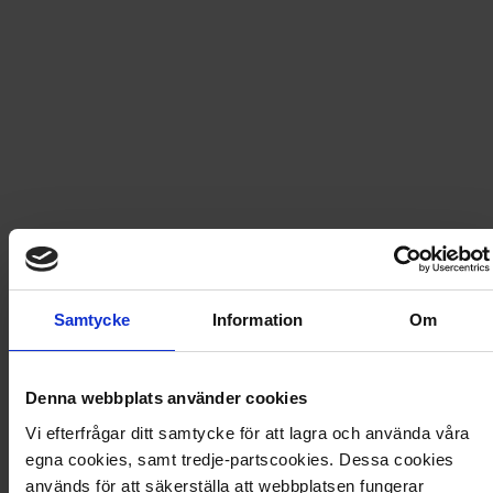
Fri frakt vid produktköp över 500 kr
Snabb leverans - skickas inom 2 dagar
My Little Pony - målarbok 2024
Låt fantasin flöda med denna fina målarbok, fylld med
Samtycke
Information
Om
bilder från My Little Pony-världen. Perfekt för mindre
barn. Innehåller klistermärken. 24 sidor.
Denna webbplats använder cookies
Artikel
:
124256
Vi efterfrågar ditt samtycke för att lagra och använda våra
Du kanske också gillar
egna cookies, samt tredje-partscookies. Dessa cookies
Loading...
används för att säkerställa att webbplatsen fungerar