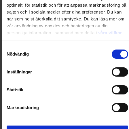
optimalt, för statistik och för att anpassa marknadsföring på
Loading...
sajten och i sociala medier efter dina preferenser. Du kan
när som helst återkalla ditt samtycke. Du kan läsa mer om
vår användning av cookies och hanteringen av din
0
Dkr
personliga information i samband med detta i
våra villkor
.
Loading...
Samtyckesval
Nödvändig
Loading...
Inställningar
0
Dkr
Statistik
Loading...
Marknadsföring
Loading...
0
Dkr