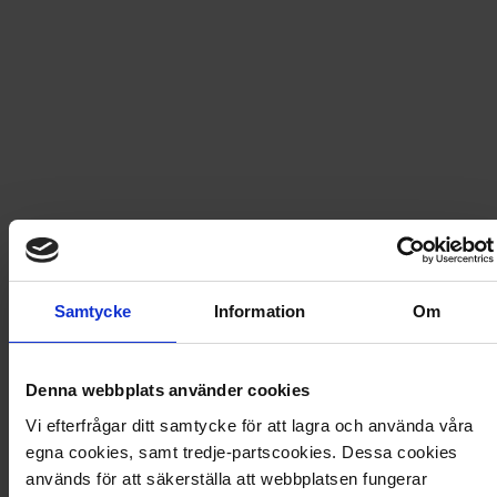
Fri frakt vid produktköp över 500 kr
Snabb leverans - skickas inom 2 dagar
My Little Pony Målarbok
I den här målarboken får du möjlighet att följa med på
äventyr med dina favoritvänner från My Little Pony. Måla
tillsammans med Twilight Sparkle, Rainbow Dash,
Samtycke
Information
Om
Pinkie Pie och alla de andra. 24 sid. Med klistermärken.
Artikel
:
124247
Denna webbplats använder cookies
Vi efterfrågar ditt samtycke för att lagra och använda våra
Du kanske också gillar
egna cookies, samt tredje-partscookies. Dessa cookies
Loading...
används för att säkerställa att webbplatsen fungerar