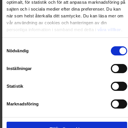
optimalt, för statistik och för att anpassa marknadsföring på
Loading...
sajten och i sociala medier efter dina preferenser. Du kan
när som helst återkalla ditt samtycke. Du kan läsa mer om
0
Dkr
vår användning av cookies och hanteringen av din
personliga information i samband med detta i
våra villkor
.
Loading...
Samtyckesval
Nödvändig
Loading...
Inställningar
0
Dkr
Statistik
Loading...
Loading...
Marknadsföring
0
Dkr