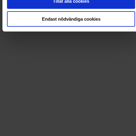
Tillåt alla cookies
Loading...
Endast nödvändiga cookies
Loading...
0
Dkr
Leverans till
:
USA