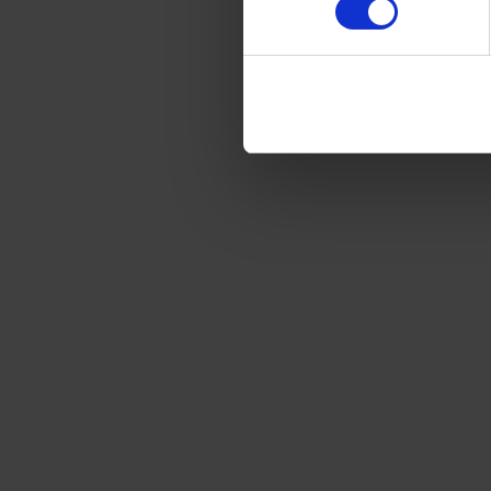
389
kr
437,40
kr
UTGÅTT
Leverans satt till
USA
.
Byt leverans till
Sverige
Prenumerationen avslutas automatiskt.
Prisberäkning
6 nummer av Robot Presenterar
437,40
kr
Rabatt
−48,40
kr
Totalt
389,00
kr