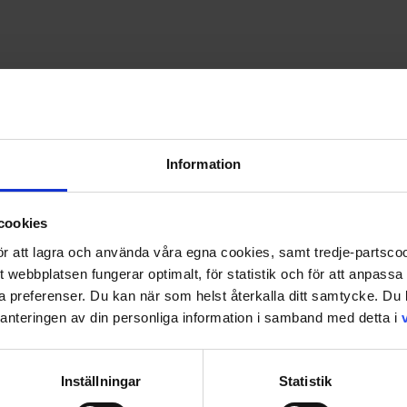
PRISGARANTI PÅ TIDNINGSPRENUMERATIONER
LÄS TIDNINGEN DIGITAL I MAGASINAPPEN FLIPP
GE BORT ETT FINT GÅVOKORT
rar
Information
cookies
 för att lagra och använda våra egna cookies, samt tredje-partsc
tt webbplatsen fungerar optimalt, för statistik och för att anpass
ina preferenser. Du kan när som helst återkalla ditt samtycke. D
nteringen av din personliga information i samband med detta i
Inställningar
Statistik