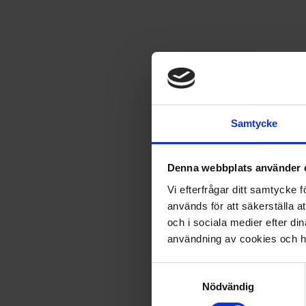
Spara
11
%
6 nummer av Robot Presente
Samtycke
Denna webbplats använder 
Vi efterfrågar ditt samtycke
Till mig själv
används för att säkerställa a
och i sociala medier efter d
användning av cookies och ha
Ge bort som gåva
Samtyckesval
Nödvändig