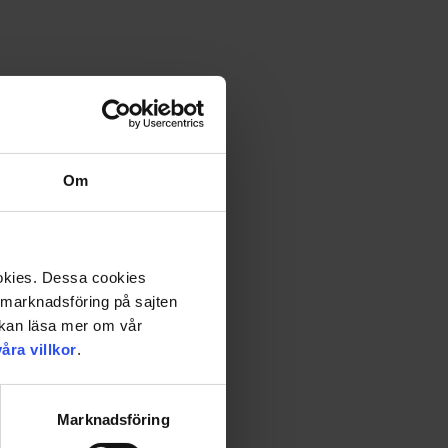
Om
ookies. Dessa cookies
a marknadsföring på sajten
u kan läsa mer om vår
våra villkor
.
Marknadsföring