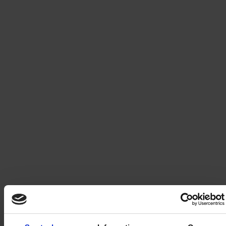
Hälge
Från 4 nr för
199
kr
421,60
kr
Åka Skidor
Från 4 nr för
199
kr
359,60
kr
TOPModel
Från 3 nr för