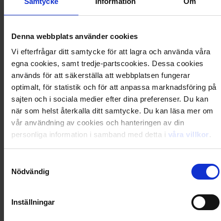
Samtycke
Information
Om
199
kr
409,70
kr
Denna webbplats använder cookies
Vi efterfrågar ditt samtycke för att lagra och använda våra
egna cookies, samt tredje-partscookies. Dessa cookies
Pets
används för att säkerställa att webbplatsen fungerar
optimalt, för statistik och för att anpassa marknadsföring på
Från 4 nr för
sajten och i sociala medier efter dina preferenser. Du kan
när som helst återkalla ditt samtycke. Du kan läsa mer om
vår användning av cookies och hanteringen av din
199
kr
421,60
kr
personliga information i samband med detta i
våra villkor
.
Samtyckesval
Nödvändig
LasseMajas Detektivbyrå
Från 4 nr för
Inställningar