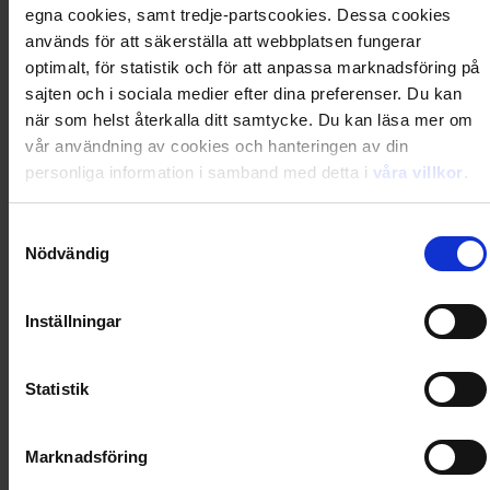
Artikel
:
125-24-002
egna cookies, samt tredje-partscookies. Dessa cookies
används för att säkerställa att webbplatsen fungerar
Du kanske också gillar
optimalt, för statistik och för att anpassa marknadsföring på
Loading...
sajten och i sociala medier efter dina preferenser. Du kan
när som helst återkalla ditt samtycke. Du kan läsa mer om
Loading...
vår användning av cookies och hanteringen av din
personliga information i samband med detta i
våra villkor
.
0
Dkr
Samtyckesval
Nödvändig
Loading...
Loading...
Inställningar
0
Dkr
Statistik
Marknadsföring
Loading...