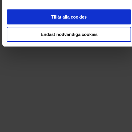
Loading...
Tillåt alla cookies
0
Dkr
Endast nödvändiga cookies
Loading...
Loading...
0
Dkr
Leverans till
:
USA