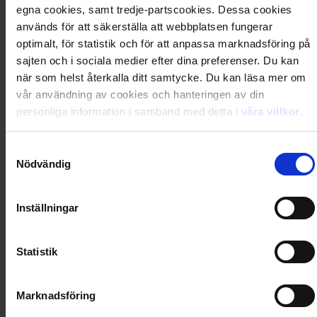
Artikel
:
125-24-003
egna cookies, samt tredje-partscookies. Dessa cookies
används för att säkerställa att webbplatsen fungerar
Du kanske också gillar
optimalt, för statistik och för att anpassa marknadsföring på
Loading...
sajten och i sociala medier efter dina preferenser. Du kan
när som helst återkalla ditt samtycke. Du kan läsa mer om
Loading...
vår användning av cookies och hanteringen av din
personliga information i samband med detta i
våra villkor
.
0
Dkr
Samtyckesval
Nödvändig
Loading...
Loading...
Inställningar
0
Dkr
Statistik
Marknadsföring
Loading...