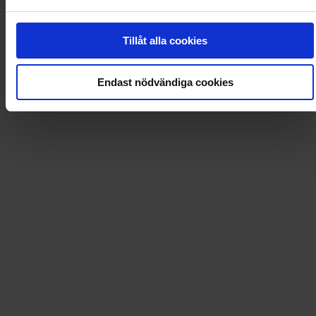
Loading...
Tillåt alla cookies
0
Dkr
Endast nödvändiga cookies
Loading...
Loading...
0
Dkr
Leverans till
:
USA