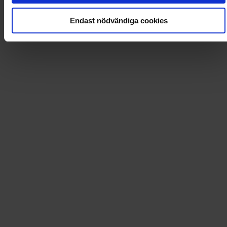
Loading...
Endast nödvändiga cookies
Loading...
0
Dkr
Leverans till
:
USA
Tidningsprenumerationer och mycket mer!
Dintidning.se erbjuder förmånliga prenumerationer på