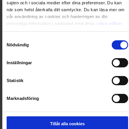
sajten och i sociala medier efter dina preferenser. Du kan
0
Dkr
när som helst återkalla ditt samtycke. Du kan läsa mer om
vår användning av cookies och hanteringen av din
personliga information i samband med detta i
våra villkor
.
Loading...
Samtyckesval
Loading...
Nödvändig
0
Dkr
Inställningar
Loading...
Statistik
Loading...
Marknadsföring
0
Dkr
Tillåt alla cookies