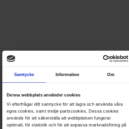
Fri frakt vid produktköp över 500 kr
Snabb leverans - skickas inom 2 dagar
Frost Special 4-2025
44 sidor tidning + handskar, 90 stickers, PYO Anna-
figur, 4 gelpennor.
Samtycke
Information
Om
Artikel
:
2070-25-004
Denna webbplats använder cookies
Du kanske också gillar
Vi efterfrågar ditt samtycke för att lagra och använda våra
Loading...
egna cookies, samt tredje-partscookies. Dessa cookies
används för att säkerställa att webbplatsen fungerar
Loading...
optimalt, för statistik och för att anpassa marknadsföring på