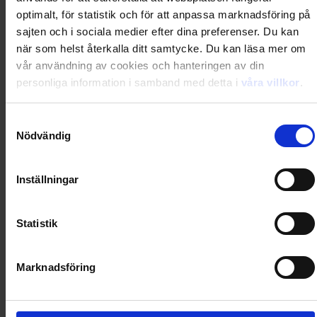
Loading...
optimalt, för statistik och för att anpassa marknadsföring på
Loading...
sajten och i sociala medier efter dina preferenser. Du kan
när som helst återkalla ditt samtycke. Du kan läsa mer om
vår användning av cookies och hanteringen av din
0
Dkr
personliga information i samband med detta i
våra villkor
.
Samtyckesval
Loading...
Nödvändig
Loading...
Inställningar
0
Dkr
Statistik
Loading...
Marknadsföring
Loading...