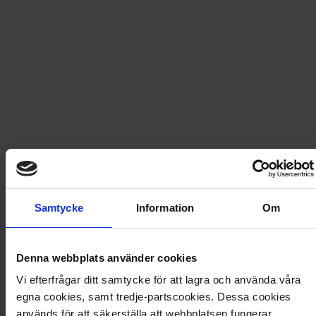
Snabb leverans - skickas inom 2 dagar
Icakuriren nr 22 2026
Icakuriren är Sveriges mest lästa veckotidning.
Tidningen blir snabbt din självklara vän i den stressiga
vardagen och ger dig lust att låta helgerna glittra.
Veckans måltider, stöket i hallen, och människors
livserfarenheter ligger oss varmt om hjärtat.
Samtycke
Information
Om
Nummer 22 - 2026
Denna webbplats använder cookies
Artikel
:
3063-26-022
Vi efterfrågar ditt samtycke för att lagra och använda våra
Du kanske också gillar
egna cookies, samt tredje-partscookies. Dessa cookies
används för att säkerställa att webbplatsen fungerar