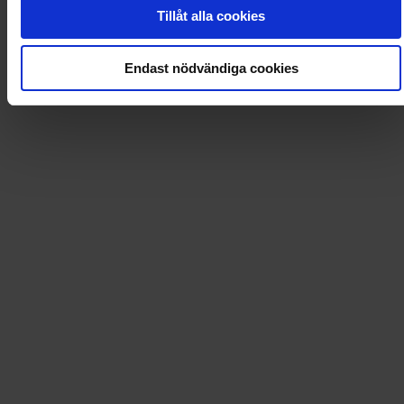
0
Dkr
Tillåt alla cookies
Loading...
Endast nödvändiga cookies
Loading...
0
Dkr
Leverans till
:
USA