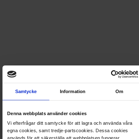
Snabb leverans - skickas inom 2 dagar
Icakuriren nr 23 2026
Icakuriren är Sveriges mest lästa veckotidning.
Tidningen blir snabbt din självklara vän i den stressiga
vardagen och ger dig lust att låta helgerna glittra.
Veckans måltider, stöket i hallen, och människors
livserfarenheter ligger oss varmt om hjärtat.
Samtycke
Information
Om
Nummer 23 - 2026
Denna webbplats använder cookies
Artikel
:
3063-26-023
Vi efterfrågar ditt samtycke för att lagra och använda våra
Du kanske också gillar
egna cookies, samt tredje-partscookies. Dessa cookies
används för att säkerställa att webbplatsen fungerar