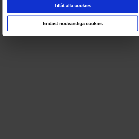
0
Dkr
Tillåt alla cookies
Loading...
Endast nödvändiga cookies
Loading...
0
Dkr
Leverans till
:
USA