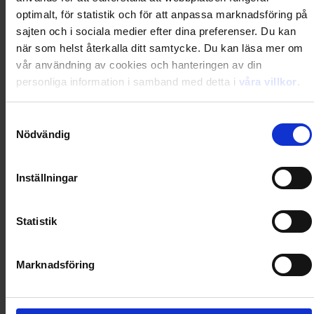
Loading...
optimalt, för statistik och för att anpassa marknadsföring på
Loading...
sajten och i sociala medier efter dina preferenser. Du kan
när som helst återkalla ditt samtycke. Du kan läsa mer om
vår användning av cookies och hanteringen av din
0
Dkr
personliga information i samband med detta i
våra villkor
.
Samtyckesval
Loading...
Nödvändig
Loading...
Inställningar
0
Dkr
Statistik
Loading...
Marknadsföring
Loading...