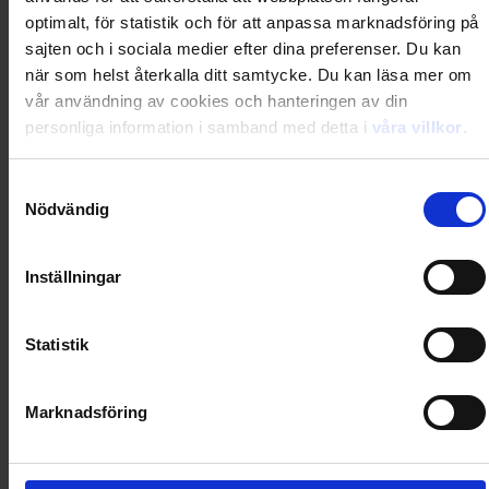
Loading...
optimalt, för statistik och för att anpassa marknadsföring på
Loading...
sajten och i sociala medier efter dina preferenser. Du kan
när som helst återkalla ditt samtycke. Du kan läsa mer om
vår användning av cookies och hanteringen av din
0
Dkr
personliga information i samband med detta i
våra villkor
.
Samtyckesval
Loading...
Nödvändig
Loading...
Inställningar
0
Dkr
Statistik
Loading...
Marknadsföring
Loading...