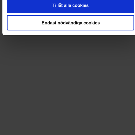
0
Dkr
Tillåt alla cookies
Loading...
Endast nödvändiga cookies
Loading...
0
Dkr
Leverans till
:
USA