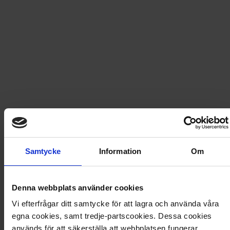
Snabb leverans - skickas inom 2 dagar
Icakuriren nr 26 2026
Icakuriren är Sveriges mest lästa veckotidning.
Tidningen blir snabbt din självklara vän i den stressiga
vardagen och ger dig lust att låta helgerna glittra.
Veckans måltider, stöket i hallen, och människors
livserfarenheter ligger oss varmt om hjärtat.
Samtycke
Information
Om
Nummer 26 - 2026
Denna webbplats använder cookies
Artikel
:
3063-26-026
Vi efterfrågar ditt samtycke för att lagra och använda våra
Du kanske också gillar
egna cookies, samt tredje-partscookies. Dessa cookies
används för att säkerställa att webbplatsen fungerar