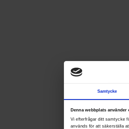
Icakuriren nr 39 2025
36
kr
UTGÅTT
Samtycke
Leverans satt till
USA
.
Byt leverans till
Sverige
Denna webbplats använder 
Vi efterfrågar ditt samtycke
används för att säkerställa a
Fri frakt vid produktköp över 500 kr