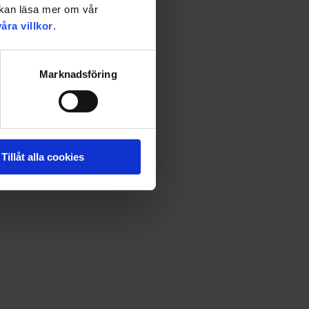
u kan läsa mer om vår
våra villkor
.
Marknadsföring
dig lust att låta helgerna glittra. Veckans måltider,
Tillåt alla cookies