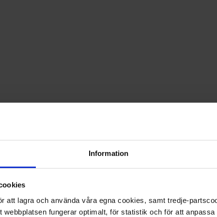
PRISGARANTI PÅ TIDNINGSPRENUMERATIONER
LÄS TIDNINGEN DIGITAL I MAGASINAPPEN FLIPP
GE BORT ETT FINT GÅVOKORT
Information
cookies
 för att lagra och använda våra egna cookies, samt tredje-partsc
tt webbplatsen fungerar optimalt, för statistik och för att anpass