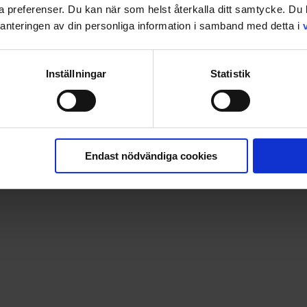
ina preferenser. Du kan när som helst återkalla ditt samtycke. D
nteringen av din personliga information i samband med detta i
Inställningar
Statistik
lir snabbt din självklara vän i den stressiga vardagen och ger 
 varmt om hjärtat.
Endast nödvändiga cookies