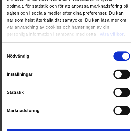
Loading...
optimalt, för statistik och för att anpassa marknadsföring på
Loading...
sajten och i sociala medier efter dina preferenser. Du kan
när som helst återkalla ditt samtycke. Du kan läsa mer om
vår användning av cookies och hanteringen av din
0
Dkr
personliga information i samband med detta i
våra villkor
.
Samtyckesval
Loading...
Nödvändig
Loading...
Inställningar
0
Dkr
Statistik
Loading...
Marknadsföring
Loading...