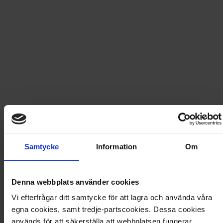
Snabb leverans - skickas inom 2 dagar
Icakuriren nr 44 2025
Icakuriren är Sveriges mest lästa veckotidning.
Tidningen blir snabbt din självklara vän i den stressiga
vardagen och ger dig lust att låta helgerna glittra.
Veckans måltider, stöket i hallen, och människors
livserfarenheter ligger oss varmt om hjärtat.
Samtycke
Information
Om
Nummer 44 - 2025
Denna webbplats använder cookies
Artikel
:
3063-25-044
Vi efterfrågar ditt samtycke för att lagra och använda våra
Du kanske också gillar
egna cookies, samt tredje-partscookies. Dessa cookies
används för att säkerställa att webbplatsen fungerar