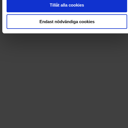
0
Dkr
Tillåt alla cookies
Loading...
Endast nödvändiga cookies
Loading...
0
Dkr
Leverans till
:
USA