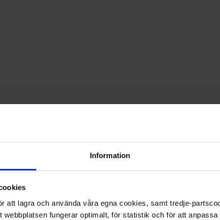
PRISGARANTI PÅ TIDNINGSPRENUMERATIONER
LÄS TIDNINGEN DIGITAL I MAGASINAPPEN FLIPP
GE BORT ETT FINT GÅVOKORT
Information
cookies
 för att lagra och använda våra egna cookies, samt tredje-partsc
tt webbplatsen fungerar optimalt, för statistik och för att anpass