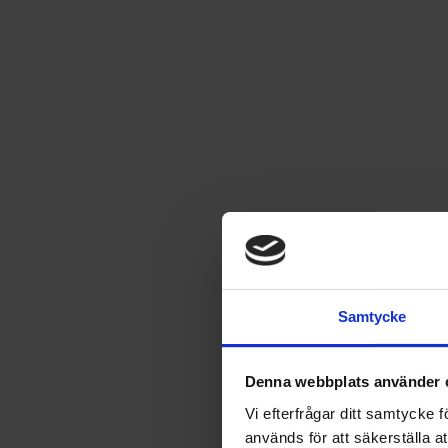
Icakuriren nr 49 2025
36
kr
UTGÅTT
Samtycke
Leverans satt till
USA
.
Byt leverans till
Sverige
Denna webbplats använder 
Vi efterfrågar ditt samtycke
används för att säkerställa a
Fri frakt vid produktköp över 500 kr