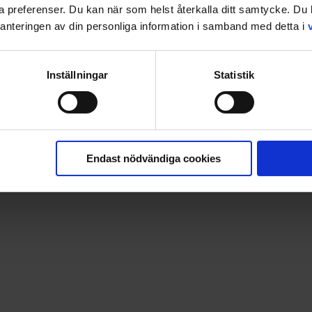
ina preferenser. Du kan när som helst återkalla ditt samtycke. D
nteringen av din personliga information i samband med detta i
Inställningar
Statistik
lir snabbt din självklara vän i den stressiga vardagen och ger 
 varmt om hjärtat.
Endast nödvändiga cookies