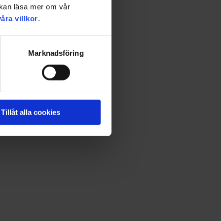
u kan läsa mer om vår
våra villkor
.
Marknadsföring
dig lust att låta helgerna glittra. Veckans måltider,
Tillåt alla cookies