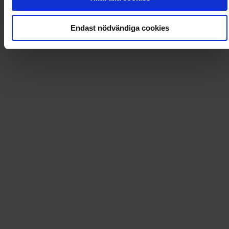
Loading...
Endast nödvändiga cookies
Loading...
0
Dkr
Leverans till
:
USA
Tidningsprenumerationer och mycket mer!