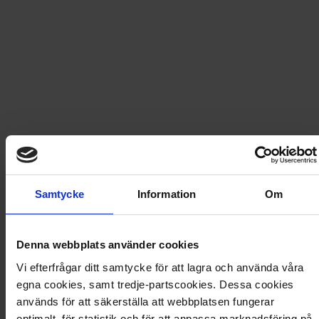
Snabb leverans - skickas inom 2 dagar
Scandinavian Retro Nr 1 2015
Ett nummer fyllt med Stig Lindbergs magiska
keramikserie Karneval, poppigt blommiga tyger av
Ritva Wahlström, NK:s möbelserie Triva från 50-talet,
en retroguide till Hamburg och över hundra oumbärliga
Samtycke
Information
Om
köksprylar från Nilsjohan.
Artikel
:
3077-15-001
Denna webbplats använder cookies
Du kanske också gillar
Vi efterfrågar ditt samtycke för att lagra och använda våra
egna cookies, samt tredje-partscookies. Dessa cookies
Loading...
används för att säkerställa att webbplatsen fungerar
Loading...
optimalt, för statistik och för att anpassa marknadsföring på