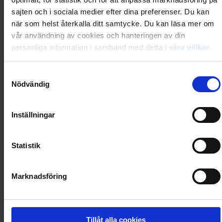
sajten och i sociala medier efter dina preferenser. Du kan
när som helst återkalla ditt samtycke. Du kan läsa mer om
0
Dkr
vår användning av cookies och hanteringen av din
personliga information i samband med detta i
våra villkor
.
Loading...
Samtyckesval
Loading...
Nödvändig
0
Dkr
Inställningar
Statistik
Loading...
Loading...
Marknadsföring
0
Dkr
Tillåt alla cookies