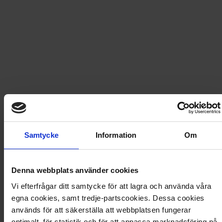
Snabb leverans - skickas inom 2 dagar
Scandinavian Retro Nr 1 2018
I Scandinavian Retro nr 1, 2018 skriver vi om 50-
talsfåtöljer, Inez Svenssons tyger, Maud Fredin-
Fredholms mode, Arabia-servisen Ruska, Klumpe
Dumpe-bibliotekets många böcker, klothäppar från
Samtycke
Information
Om
Gullaskruf och dessutom en retro-gudie till Prag.
Artikel
:
3077-18-001
Denna webbplats använder cookies
Du kanske också gillar
Vi efterfrågar ditt samtycke för att lagra och använda våra
egna cookies, samt tredje-partscookies. Dessa cookies
Loading...
används för att säkerställa att webbplatsen fungerar
Loading...
optimalt, för statistik och för att anpassa marknadsföring på