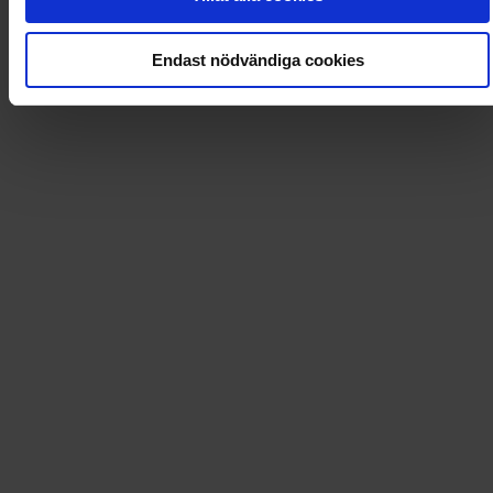
Loading...
Endast nödvändiga cookies
Loading...
0
Dkr
Leverans till
:
USA
Tidningsprenumerationer och mycket mer!