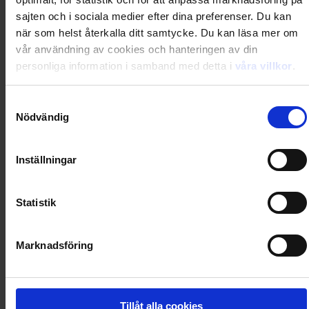
sajten och i sociala medier efter dina preferenser. Du kan
när som helst återkalla ditt samtycke. Du kan läsa mer om
0
Dkr
vår användning av cookies och hanteringen av din
personliga information i samband med detta i
våra villkor
.
Loading...
Samtyckesval
Loading...
Nödvändig
0
Dkr
Inställningar
Statistik
Loading...
Loading...
Marknadsföring
0
Dkr
Tillåt alla cookies