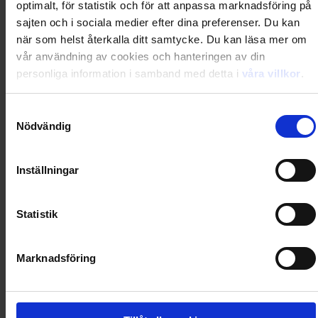
optimalt, för statistik och för att anpassa marknadsföring på
Loading...
sajten och i sociala medier efter dina preferenser. Du kan
när som helst återkalla ditt samtycke. Du kan läsa mer om
0
Dkr
vår användning av cookies och hanteringen av din
personliga information i samband med detta i
våra villkor
.
Loading...
Samtyckesval
Nödvändig
Loading...
Inställningar
0
Dkr
Statistik
Loading...
Loading...
Marknadsföring
0
Dkr