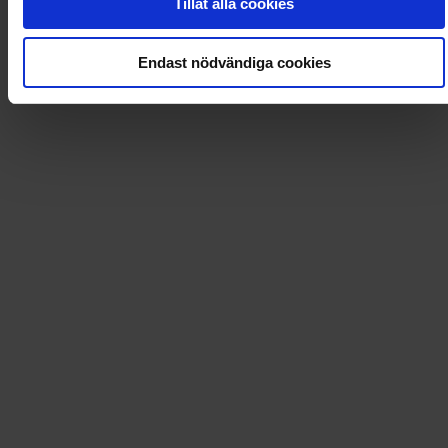
Tillåt alla cookies
Loading...
Endast nödvändiga cookies
Loading...
0
Dkr
Leverans till
:
USA