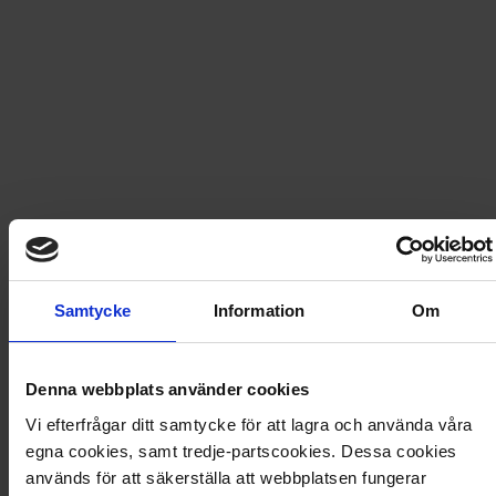
Fri frakt vid produktköp över 500 kr
Snabb leverans - skickas inom 2 dagar
Är vi inte framme snart?
Spelet som gör bilresa till ett nöje! Under resans gång
gäller det att hitta saker som finns på kort och samla
poäng. Flest poäng när spelet är slut vinner.
Samtycke
Information
Om
2 eller fler spelare, från 5 år
Artikel
:
640110
Denna webbplats använder cookies
Vi efterfrågar ditt samtycke för att lagra och använda våra
Du kanske också gillar
egna cookies, samt tredje-partscookies. Dessa cookies
Loading...
används för att säkerställa att webbplatsen fungerar