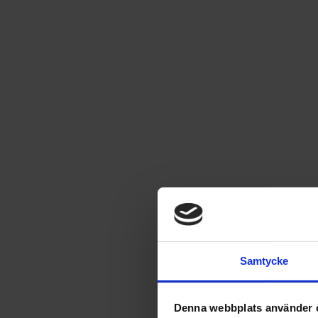
1
/
2
Bamse Aktivitetsspel
Rörelser och ljud i Bamses Aktivitetsspel
Läs mer
Samtycke
229
kr
Denna webbplats använder 