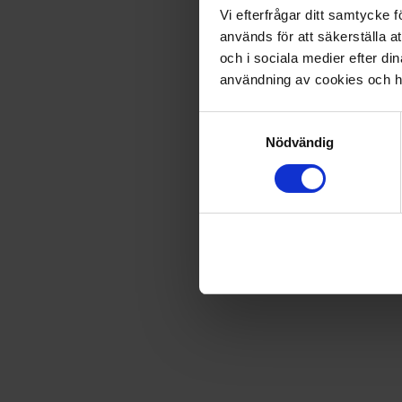
EJ I LAGER
Vi efterfrågar ditt samtycke
används för att säkerställa a
Leverans satt till
USA
.
Byt leverans till
Sverige
och i sociala medier efter d
användning av cookies och ha
Samtyckesval
Fri frakt vid produktköp över 500 kr
Nödvändig
Snabb leverans - skickas inom 2 dagar
Bamse Aktivitetsspel
I Bamse Aktivitets-spel vinner du brickor genom att göra ol
kommer Vargen fram och busar genom att gömma brickor. F
Artikel
:
600357