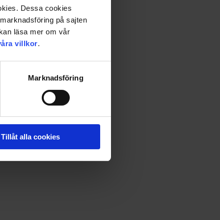
ookies. Dessa cookies
a marknadsföring på sajten
u kan läsa mer om vår
våra villkor
.
Marknadsföring
Tillåt alla cookies
la, smyga som en katt eller låta som en polisbil. Då och då