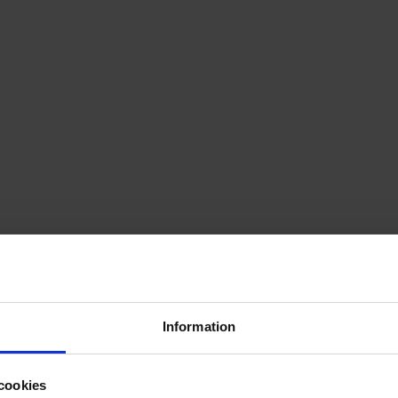
PRISGARANTI PÅ TIDNINGSPRENUMERATIONER
LÄS TIDNINGEN DIGITAL I MAGASINAPPEN FLIPP
GE BORT ETT FINT GÅVOKORT
Information
cookies