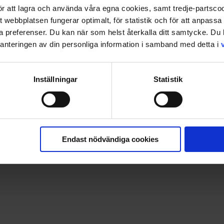
 för att lagra och använda våra egna cookies, samt tredje-partsc
tt webbplatsen fungerar optimalt, för statistik och för att anpass
ina preferenser. Du kan när som helst återkalla ditt samtycke. D
nteringen av din personliga information i samband med detta i
Inställningar
Statistik
Endast nödvändiga cookies
ika roliga rörelser och ljud. Det kan vara att gå som en goril
ör 2-4 spelare, Från 3 år.