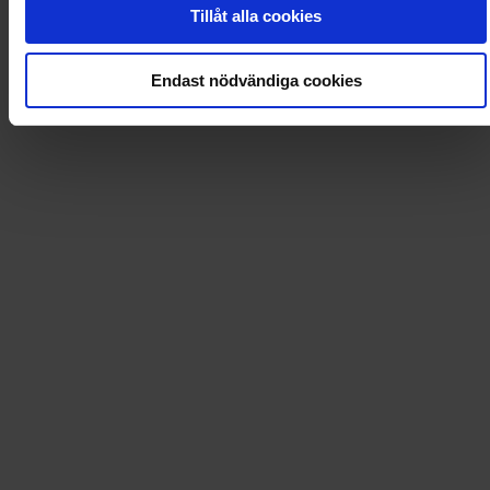
0
Dkr
Tillåt alla cookies
Loading...
Endast nödvändiga cookies
Loading...
0
Dkr
Leverans till
:
USA