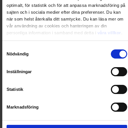
optimalt, för statistik och för att anpassa marknadsföring på
Loading...
sajten och i sociala medier efter dina preferenser. Du kan
när som helst återkalla ditt samtycke. Du kan läsa mer om
vår användning av cookies och hanteringen av din
0
Dkr
personliga information i samband med detta i
våra villkor
.
Loading...
Samtyckesval
Nödvändig
Loading...
Inställningar
0
Dkr
Statistik
Loading...
Marknadsföring
Loading...