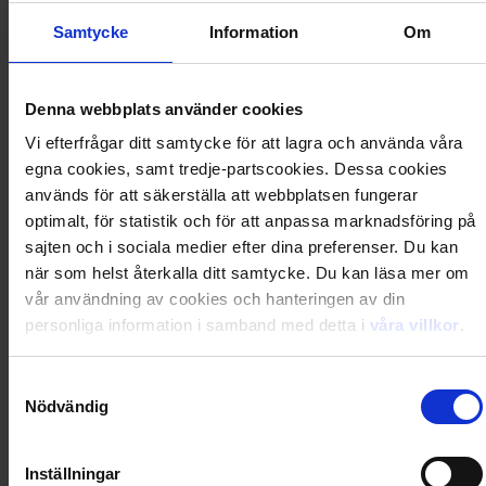
Bamse Jättememo
Samtycke
Information
Om
149
kr
Denna webbplats använder cookies
Vi efterfrågar ditt samtycke för att lagra och använda våra
Säljs endast i Sverige
egna cookies, samt tredje-partscookies. Dessa cookies
används för att säkerställa att webbplatsen fungerar
Dinosaurier - Memo
optimalt, för statistik och för att anpassa marknadsföring på
sajten och i sociala medier efter dina preferenser. Du kan
när som helst återkalla ditt samtycke. Du kan läsa mer om
149
kr
vår användning av cookies och hanteringen av din
personliga information i samband med detta i
våra villkor
.
Säljs endast i Sverige
Samtyckesval
Memo rim
Nödvändig
149
kr
Inställningar