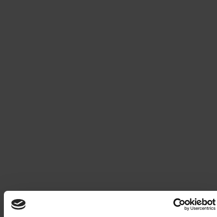
Säljs endast i Sverige
Babblarna Jättememo
149
kr
Säljs endast i Sverige
Bamse - Memo
149
kr
Säljs endast i Sverige