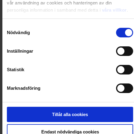
vår användning av cookies och hanteringen av din
personliga information i samband med detta i
våra villkor
.
Prenumerera i dag och få din första tidning 2026-09-
Samtyckesval
04
Nödvändig
Inställningar
Utkommer 6 nr/år
Statistik
Gratis digital tillgång i magasinappen Flipp
Marknadsföring
Rabatten är beloppet du sparar jämfört med köp av
lösnummer i butik + ev. premievärde/extra nummer
Tillåt alla cookies
Läs tidningen digital i Flipp
Endast nödvändiga cookies