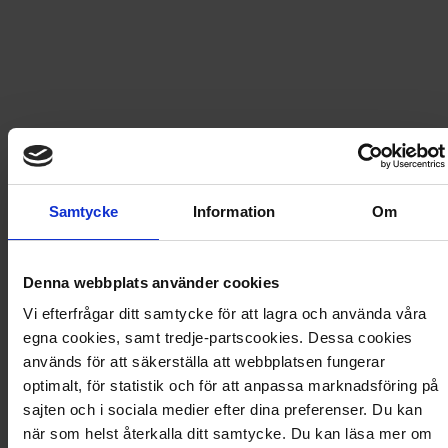
264
kr
269,70
kr
UTGÅTT
Frakt
USA
för
96
kr
Samtycke
Information
Om
Prenumerationen avslutas automatiskt.
Denna webbplats använder cookies
Prisberäkning
Vi efterfrågar ditt samtycke för att lagra och använda våra
egna cookies, samt tredje-partscookies. Dessa cookies
3 nummer av Stickat & Sånt
269,70
kr
används för att säkerställa att webbplatsen fungerar
Rabatt
−5,70
kr
optimalt, för statistik och för att anpassa marknadsföring på
Frakt
96,00
kr
sajten och i sociala medier efter dina preferenser. Du kan
Totalt
360,00
kr
när som helst återkalla ditt samtycke. Du kan läsa mer om