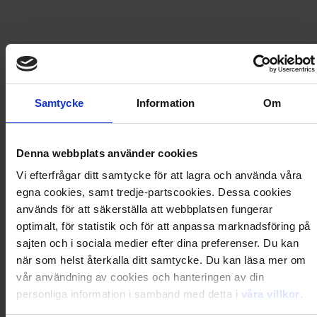
74
kr
79,90
kr
LÄGG I VARUKORG
Samtycke
Information
Om
Frakt
USA
för
28
kr
Denna webbplats använder cookies
Prenumerationen förlängs automatiskt, f.n. med 1 nummer
Vi efterfrågar ditt samtycke för att lagra och använda våra
för 74 kr. Betalningen dras löpande via ditt betalkort.
Avsluta när du vill.
egna cookies, samt tredje-partscookies. Dessa cookies
används för att säkerställa att webbplatsen fungerar
optimalt, för statistik och för att anpassa marknadsföring på
Prisberäkning
sajten och i sociala medier efter dina preferenser. Du kan
när som helst återkalla ditt samtycke. Du kan läsa mer om
1 nummer av TOPModel
79,90
kr
vår användning av cookies och hanteringen av din
Rabatt
−5,90
kr
personliga information i samband med detta i
våra villkor
.
Frakt
28,00
kr