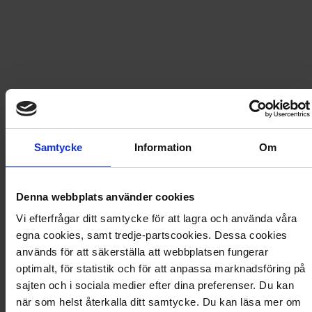
349
kr
359,60
kr
LÄGG I VARUKORG
Frakt
USA
för
140
kr
Samtycke
Information
Om
Prenumerationen avslutas automatiskt.
Denna webbplats använder cookies
Prisberäkning
Vi efterfrågar ditt samtycke för att lagra och använda våra
egna cookies, samt tredje-partscookies. Dessa cookies
4 nummer av Utemagasinet
359,60
kr
används för att säkerställa att webbplatsen fungerar
Rabatt
−10,60
kr
optimalt, för statistik och för att anpassa marknadsföring på
Frakt
140,00
kr
sajten och i sociala medier efter dina preferenser. Du kan
Totalt
489,00
kr
när som helst återkalla ditt samtycke. Du kan läsa mer om