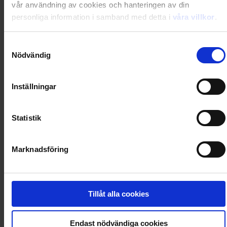
vår användning av cookies och hanteringen av din
personliga information i samband med detta i
våra villkor
.
Prenumerera i dag och få din första tidning 2026-09-
Samtyckesval
25
Nödvändig
Inställningar
Utkommer 12 nr/år
Statistik
Gratis digital tillgång i magasinappen Flipp
Marknadsföring
Rabatten är beloppet du sparar jämfört med köp av
lösnummer i butik + ev. premievärde/extra nummer
Tillåt alla cookies
Läs tidningen digital i Flipp
Endast nödvändiga cookies