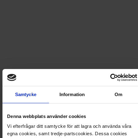
349
kr
547,40
kr
UTGÅTT
Leverans satt till
USA
.
Byt leverans till
Sverige
Prenumerationen avslutas automatiskt.
Prisberäkning
Samtycke
Information
Om
6 nummer av Uti Vår Hage
377,40
kr
Denna webbplats använder cookies
Badlakan Uti Vår Hage
170,00
kr
Totalt värde
547,40
kr
Vi efterfrågar ditt samtycke för att lagra och använda våra
Rabatt
−198,40
kr
egna cookies, samt tredje-partscookies. Dessa cookies