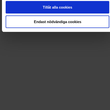
Om premie: Badlakan Uti Vår Hage
Tillåt alla cookies
Uti vår hage badlakan
Endast nödvändiga cookies
Läs tidningen digital i Flipp
Artikel
:
ABKUUT
Leverans till
:
USA