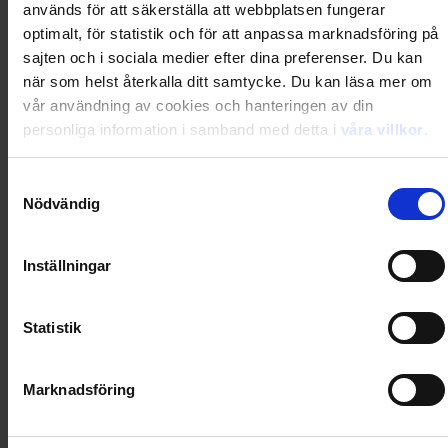
Totalt
349,00
kr
används för att säkerställa att webbplatsen fungerar
optimalt, för statistik och för att anpassa marknadsföring på
sajten och i sociala medier efter dina preferenser. Du kan
när som helst återkalla ditt samtycke. Du kan läsa mer om
vår användning av cookies och hanteringen av din
Prenumerera i dag och få din första tidning 2026-09-
29
personliga information i samband med detta i
våra villkor
.
Samtyckesval
Nödvändig
Utkommer 6 nr/år
Inställningar
Gratis digital tillgång i magasinappen Flipp
Statistik
Rabatten är beloppet du sparar jämfört med köp av
Marknadsföring
lösnummer i butik + ev. premievärde/extra nummer