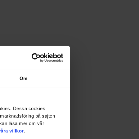
Om
ookies. Dessa cookies
a marknadsföring på sajten
u kan läsa mer om vår
våra villkor
.