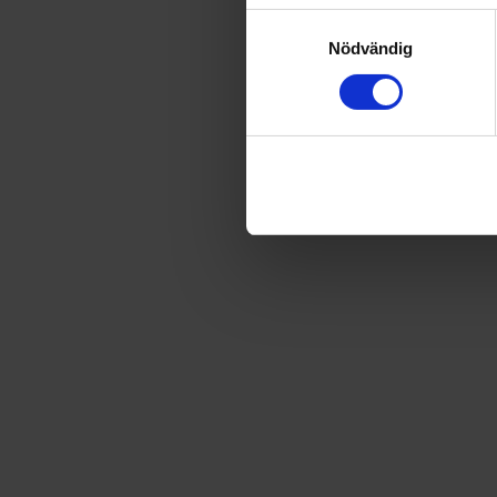
Samtyckesval
Nödvändig
Historiska Brott & mysterier
Historiska Brott & Mysterier är en tidning för dig som fascin
sortiment av produkter för dig som älskar allt som är kuslig
Tidningen Historiska Brott & mysterier
Historiska Brott & mysterier
Från 2 nr för
149
kr
159,80
kr