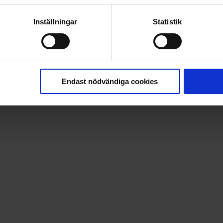
PRISGARANTI PÅ TIDNINGSPRENUMERATIONER
Inställningar
Statistik
LÄS TIDNINGEN DIGITAL I MAGASINAPPEN FLIPP
GE BORT ETT FINT GÅVOKORT
Endast nödvändiga cookies
eras av gripande berättelser om historiska brott, mystiska hä
t och mystiskt. En garanterat fängslande läsning!