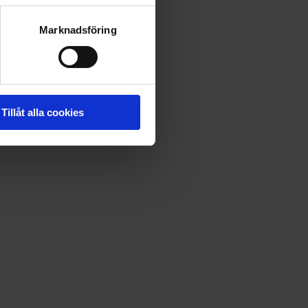
Marknadsföring
Tillåt alla cookies
ndelser och oförklarliga fenomen. Här har vi samlat vårt