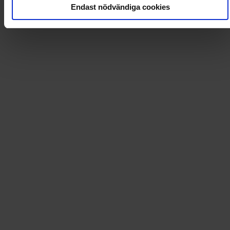
Endast nödvändiga cookies
Läs tidningen digital i Flipp
Artikel
:
AEKJWM
Leverans till
:
USA
Tidningsprenumerationer och mycket mer!
Dintidning.se erbjuder förmånliga prenumerationer på
ett stort utbud av tidningar och magasin. På
Dintidning.se hittar du även böcker, spel, pyssel och