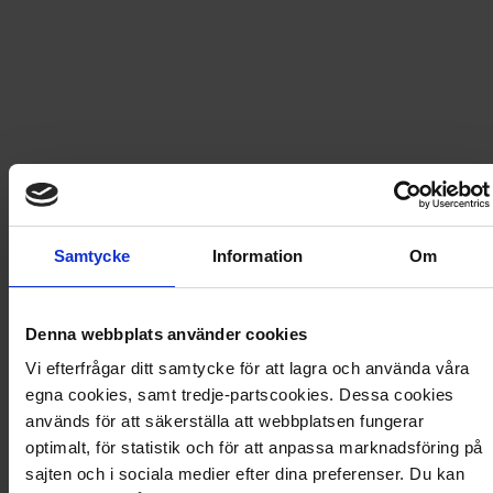
979
kr
1 078,80
kr
LÄGG I VARUKORG
Frakt
USA
för
420
kr
Samtycke
Information
Om
Prenumerationen avslutas automatiskt.
Denna webbplats använder cookies
Prisberäkning
Vi efterfrågar ditt samtycke för att lagra och använda våra
egna cookies, samt tredje-partscookies. Dessa cookies
används för att säkerställa att webbplatsen fungerar
12 nummer av Wheels Magazine
1 078,80
kr
optimalt, för statistik och för att anpassa marknadsföring på
Rabatt
−99,80
kr
sajten och i sociala medier efter dina preferenser. Du kan
Frakt
420,00
kr