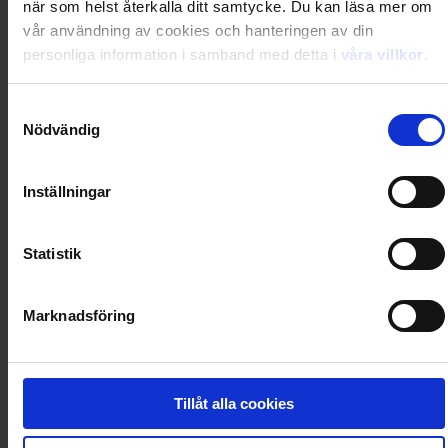
när som helst återkalla ditt samtycke. Du kan läsa mer om
Totalt
1 399,00
kr
vår användning av cookies och hanteringen av din
personliga information i samband med detta i
våra villkor
.
Samtyckesval
Prenumerera i dag och få din första tidning 2026-09-
Nödvändig
25
Inställningar
Utkommer 12 nr/år
Statistik
Gratis digital tillgång i magasinappen Flipp
Marknadsföring
Rabatten är beloppet du sparar jämfört med köp av
lösnummer i butik + ev. premievärde/extra nummer
Tillåt alla cookies