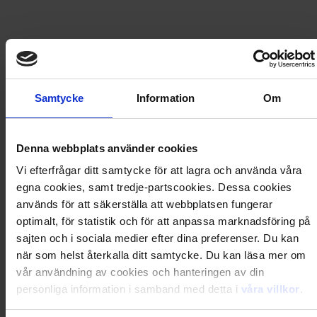
Säljs endast i Sverige
Bamseklassiker - kompletta årgången 1973
599
kr
Samtycke
Information
Om
Denna webbplats använder cookies
Säljs endast i Sverige
Vi efterfrågar ditt samtycke för att lagra och använda våra
Bamses sagovärld
egna cookies, samt tredje-partscookies. Dessa cookies
används för att säkerställa att webbplatsen fungerar
optimalt, för statistik och för att anpassa marknadsföring på
159
kr
sajten och i sociala medier efter dina preferenser. Du kan
när som helst återkalla ditt samtycke. Du kan läsa mer om
vår användning av cookies och hanteringen av din
Säljs endast i Sverige
personliga information i samband med detta i
våra villkor
.
Gröngölingsboken