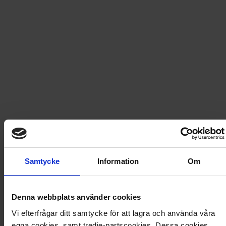
149
kr
Säljs endast i Sverige
Carioca - Maskup 6-pack fluorescerande
149
kr
Ej i lager
Carioca - Maskup 6-pack metallic
Samtycke
Information
Om
149
kr
Denna webbplats använder cookies
Vi efterfrågar ditt samtycke för att lagra och använda våra
Ej i lager
egna cookies, samt tredje-partscookies. Dessa cookies