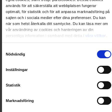
används för att säkerställa att webbplatsen fungerar
Carioca - Maskup djur
optimalt, för statistik och för att anpassa marknadsföring på
sajten och i sociala medier efter dina preferenser. Du kan
99
kr
när som helst återkalla ditt samtycke. Du kan läsa mer om
vår användning av cookies och hanteringen av din
personliga information i samband med detta i
våra villkor
.
Säljs endast i Sverige
Samtyckesval
Carioca - Maskup monster
Nödvändig
99
kr
Inställningar
Statistik
Ej i lager
Carioca - Maskup pirat
Marknadsföring