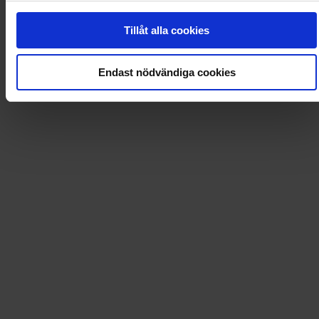
99
kr
Tillåt alla cookies
Säljs endast i Sverige
Endast nödvändiga cookies
Carioca - Maskup prinsessa
99
kr
Ej i lager
Carioca - Metallic Fineliners
119
kr
Ej i lager